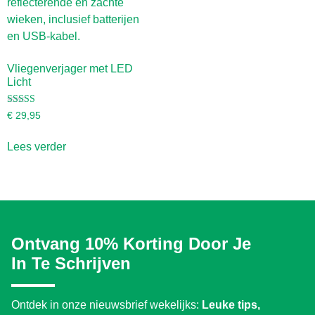
Vliegenverjager met LED
Licht
Gewaardeerd
€
29,95
4.58
uit 5
Lees verder
Ontvang 10% Korting Door Je
In Te Schrijven
Ontdek in onze nieuwsbrief wekelijks:
Leuke tips,